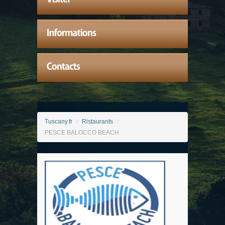
Tuscany.fr
/
Ristaurants
/
PESCE BALOCCO BEACH