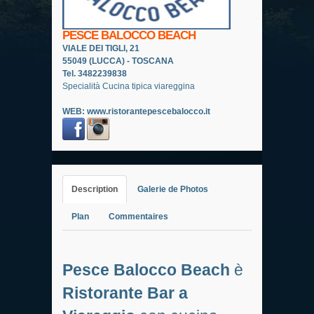
PESCE BALOCCO BEACH
VIALE DEI TIGLI, 21
55049 (LUCCA) - TOSCANA
Tel. 3482239838
Specialità Cucina tipica viareggina
WEB:
www.ristorantepescebalocco.it
Description
Galerie de Photos
Plan
Commentaires
Pesce Balocco Beach
è
Ristorante Bar a