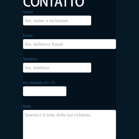
Nome
Email
Telefono
Ins. risultato (0 + 2)
Note