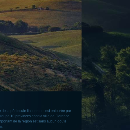
e de la péninsule italienne et est entourée par
roupe 10 provinces dont la ville de Florence
important de la région est sans aucun doute
m.