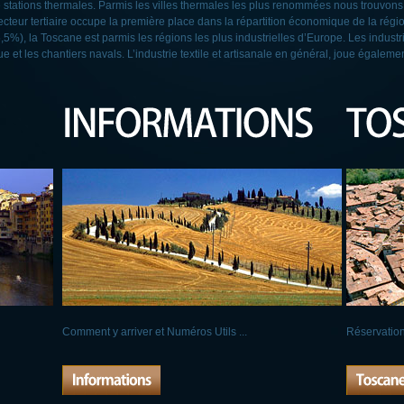
stations thermales. Parmis les villes thermales les plus renommées nous trouvons
cteur tertiaire occupe la première place dans la répartition économique de la région
5%), la Toscane est parmis les régions les plus industrielles d’Europe. Les industr
ue et les chantiers navals. L’industrie textile et artisanale en général, joue égalem
Comment y arriver
et
Numéros Utils
...
Réservation