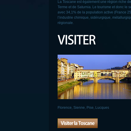
La Toscane est également une région riche de 
Terme et de Saturnia. Le tourisme et donc le se
avec 34,1% de la population active (France 25,
l’industrie chimique, sidérurgique, métallurgiq
régionale.
Florence
,
Sienne
,
Pise
,
Lucques