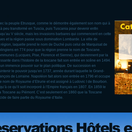
avec la peuple Etrusque, comme le démontre également son nom qui à
eu à peu transformé en Tuscia, puis Tuscania pour devenir enfin
qu’au V siècle, mais les invasions barbares qui commencent en cette
ques et la région passe sous domination Lombarde. La ville de
a région, laquelle prend le nom de Duché puis celui de Marquisat de
arolingiens en 774 pour que la région prenne le nom de Toscane.
Communes (Lucques, Pise, Florence et Sienne), qui deviennent par la
uissante dans l’histoire de la toscane fait son entrée en scêne en 1494.
ra un immence pouvoir sur le plan politique. De succession en
aintenir le pouvoir jusqu’en 1737, année durant laquelle le Grand-
nçois de Lorraine. Napoléon fait alors son entrée en 1796 et occupe
e nom de Royaume d’Etrurie et est assigné à Ludovic I de Bourbon.
’à ce qu’il soit incorporé à l’Empire français en 1807. En 1859 le
 la Toscane au Piémont. C’est seulement en 1860 que la Toscane
ide de faire partie du Royaume d’Italie.