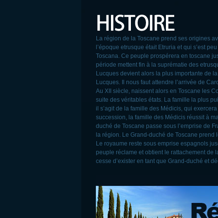
La région de la Toscane prend ses origines 
l’époque etrusque était Etruria et qui s’est p
Toscana. Ce peuple prospérera en toscane jus
période mettent fin à la suprématie des etrus
Lucques devient alors la plus importante de l
Lucques. Il nous faut attendre l’arrivée de C
Au XII siècle, naissent alors en Toscane les 
suite des véritables états. La famille la plus p
il s’agit de la famille des Médicis, qui exerce
succession, la famille des Médicis réussit à m
duché de Toscane passe sous l’emprise de Fra
la région. Le Grand-duché de Toscane prend l
Le royaume reste sous emprise espagnols jusqu
peuple réclame et obtient le rattachement de
cesse d’exister en tant que Grand-duché et déc