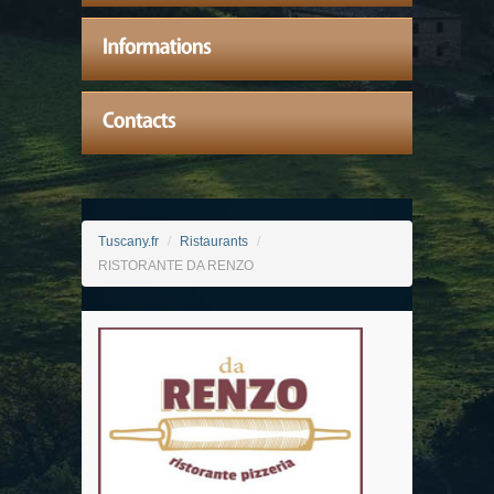
Tuscany.fr
/
Ristaurants
/
RISTORANTE DA RENZO