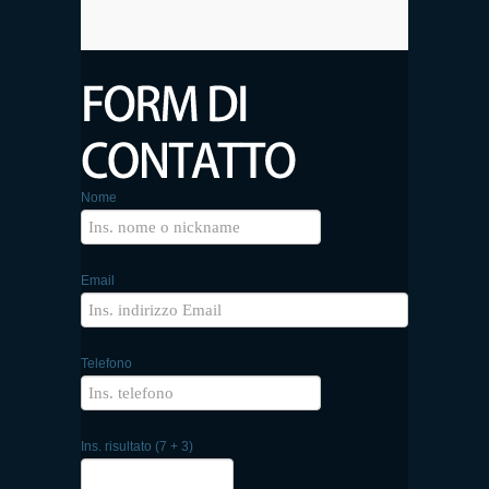
Nome
Email
Telefono
Ins. risultato (7 + 3)