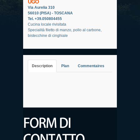
UGO
Via Aurelia 310
56010 (PISA) - TOSCANA
Tel. +39.050804455
Cucina locale rivisitata
Specialità filetto di manzo, pollo al carbone,
bistecchine di cinghiale
Description
Plan
Commentaires