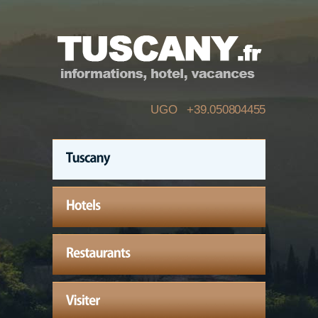
UGO +39.050804455