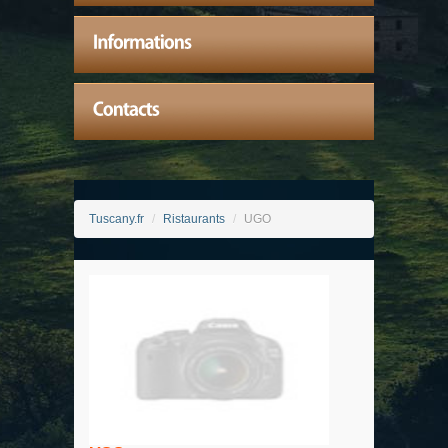
Tuscany.fr
/
Ristaurants
/
UGO