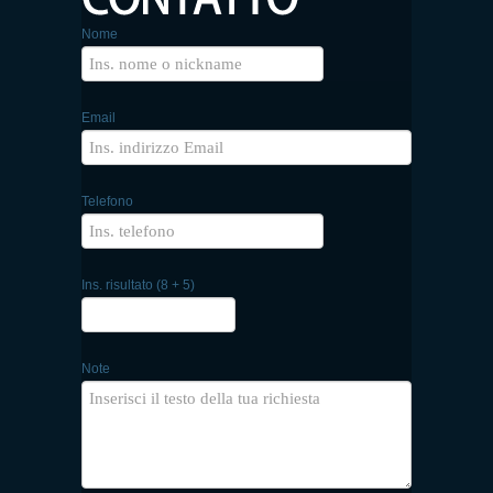
Nome
Email
Telefono
Ins. risultato (8 + 5)
Note