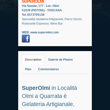
SUPEROLMI
Via Statale, 177 - Loc. Olmi
51039 (PISTOIA) - TOSCANA
Tel. 0573705138
Specialità Gelateria Artigianale, Parco Giochi,
Ristorante Espresso, Wine Bar
WEB:
www.superolmi.com
Description
Galerie de Photos
Plan
Commentaires
SuperOlmi
in Località
Olmi a Quarrata è
Gelateria Artigianale,