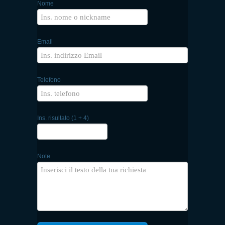
Nome
Email
Telefono
Ins. risultato (1 + 4)
Note