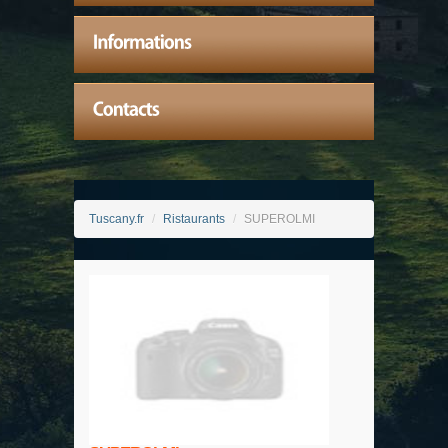
Tuscany.fr
/
Ristaurants
/
SUPEROLMI