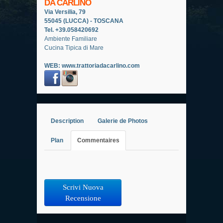
DA CARLINO
Via Versilia, 79
55045 (LUCCA) - TOSCANA
Tel. +39.058420692
Ambiente Familiare
Cucina Tipica di Mare
WEB:
www.trattoriadacarlino.com
Description
Galerie de Photos
Plan
Commentaires
Scrivi Nuova
Recensione