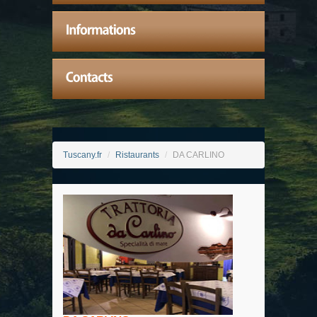
Tuscany.fr
/
Ristaurants
/
DA CARLINO