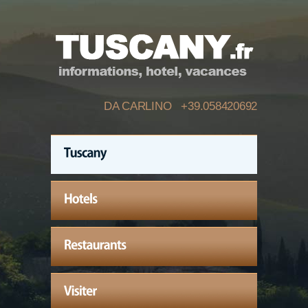
DA CARLINO +39.058420692