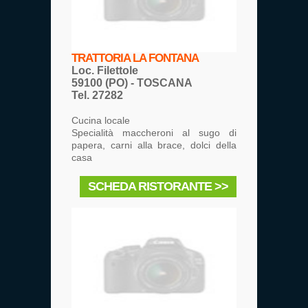
TRATTORIA LA FONTANA
Loc. Filettole
59100 (PO) - TOSCANA
Tel. 27282
Cucina locale
Specialità maccheroni al sugo di
papera, carni alla brace, dolci della
casa
SCHEDA RISTORANTE >>