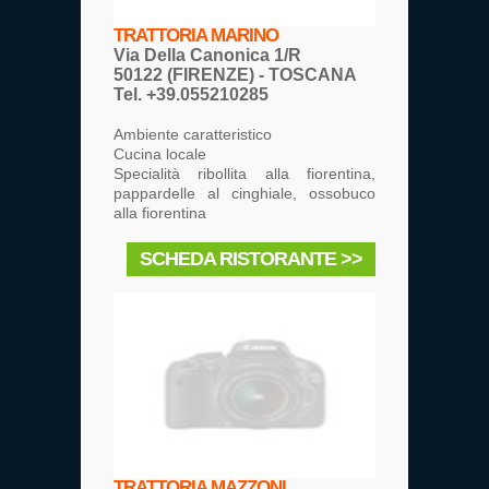
TRATTORIA MARINO
Via Della Canonica 1/R
50122 (FIRENZE) - TOSCANA
Tel. +39.055210285
Ambiente caratteristico
Cucina locale
Specialità ribollita alla fiorentina,
pappardelle al cinghiale, ossobuco
alla fiorentina
SCHEDA RISTORANTE >>
TRATTORIA MAZZONI