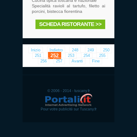
Cucina tipica toscana e nazionale
Specialità ravioli al tartufo, filetto ai
porcini, bistecca fiorentina
SCHEDA RISTORANTE >>
Inizio
Indietro
248
249
250
252
251
253
254
255
256
257
Avanti
Fine
© 2006 - 2014 - tuscany.fr
Pour votre publicité sur Tuscany.fr